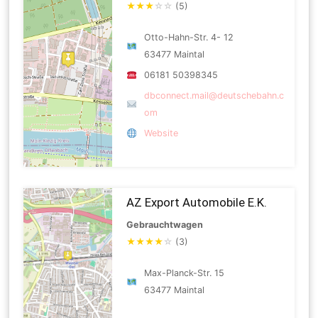
★
★
★
☆
☆
(5)
Otto-Hahn-Str. 4- 12
63477 Maintal
06181 50398345
dbconnect.mail@deutschebahn.c
om
Website
AZ Export Automobile E.K.
Gebrauchtwagen
★
★
★
★
☆
(3)
Max-Planck-Str. 15
63477 Maintal