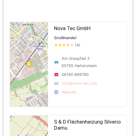
Nova Tec GmbH
Großhandel
★
★
★
★
☆
(4)
Am Graspfad 3
65795 Hattersheim
06190 899790
info@nova-tec.com
Website
S & D Flächenheizung Silverio
Damu