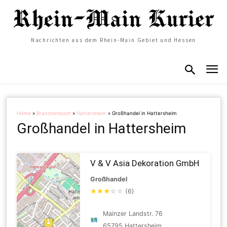
Nachrichten aus dem Rhein-Main Gebiet und Hessen
Home
»
Branchenbuch
»
Hattersheim
»
Großhandel in Hattersheim
Großhandel in Hattersheim
V & V Asia Dekoration GmbH
Großhandel
★
★
★
☆
☆
(6)
Mainzer Landstr. 76
65795 Hattersheim