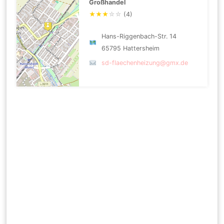
Großhandel
★
★
★
☆
☆
(4)
Hans-Riggenbach-Str. 14
65795 Hattersheim
sd-flaechenheizung@gmx.de