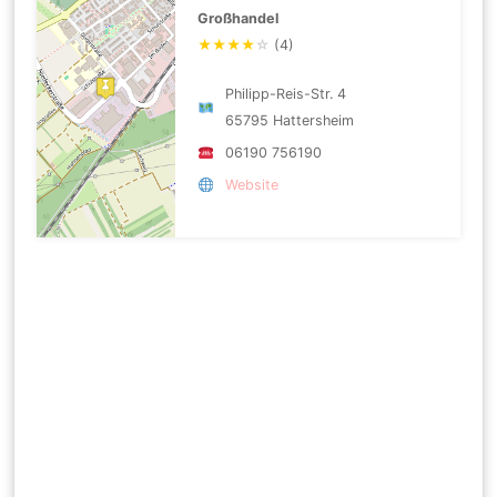
Großhandel
★
★
★
★
☆
(4)
Philipp-Reis-Str. 4
65795 Hattersheim
06190 756190
Website