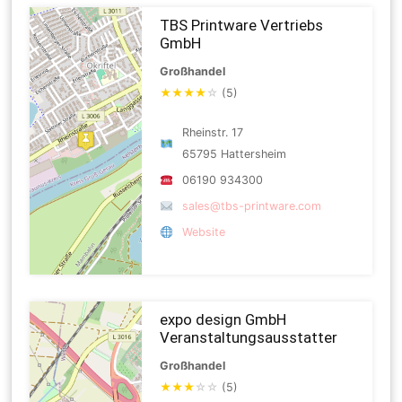
TBS Printware Vertriebs
GmbH
Großhandel
★
★
★
★
☆
(5)
Rheinstr. 17
65795 Hattersheim
06190 934300
sales@tbs-printware.com
Website
expo design GmbH
Veranstaltungsausstatter
Großhandel
★
★
★
☆
☆
(5)