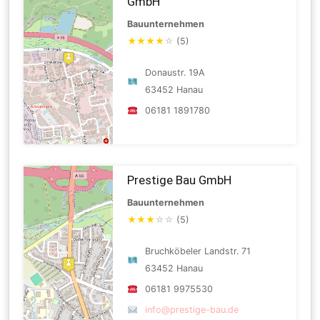
GmbH
Bauunternehmen
★
★
★
★
☆
(5)
Donaustr. 19A
63452 Hanau
06181 1891780
Prestige Bau GmbH
Bauunternehmen
★
★
★
☆
☆
(5)
Bruchköbeler Landstr. 71
63452 Hanau
06181 9975530
info@prestige-bau.de