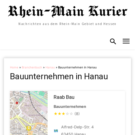
Nachrichten aus dem Rhein-Main Gebiet und Hessen
Home
»
Branchenbuch
»
Hanau
»
Bauunternehmen in Hanau
Bauunternehmen in Hanau
Raab Bau
Bauunternehmen
★
★
★
☆
☆
(8)
Alfred-Delp-Str. 4
63450 Hanau