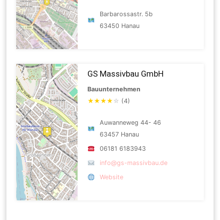
Barbarossastr. 5b
63450 Hanau
GS Massivbau GmbH
Bauunternehmen
★
★
★
★
☆
(4)
Auwanneweg 44- 46
63457 Hanau
06181 6183943
info@gs-massivbau.de
Website