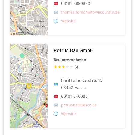
06181 9680623
thomas.forsch@towncountry.de
Website
Petrus Bau GmbH
Bauunternehmen
★
★
★
☆
☆
(4)
Frankfurter Landstr. 15
63452 Hanau
06181 840085
petrusbau@alice.de
Website