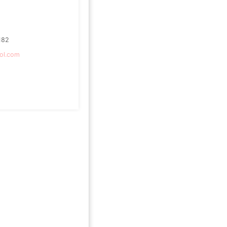
182
aol.com