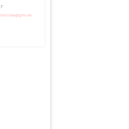
17
stitut.hala@gmx.de