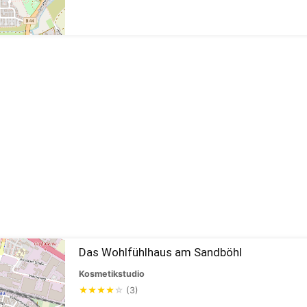
Das Wohlfühlhaus am Sandböhl
Kosmetikstudio
★
★
★
★
☆
(3)