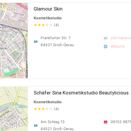
Glamour Skin
Kosmetikstudio
★
★
★
☆
☆
(4)
Frankfurter Str. 7
pierinaber
64521 Groß-Gerau
Website
Schäfer Sina Kosmetikstudio Beautylicious
Kosmetikstudio
★
★
★
☆
☆
(4)
Am Schlag 13
06152 987
64521 Groß-Gerau