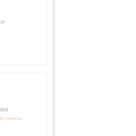
277
8253
@t-online.de