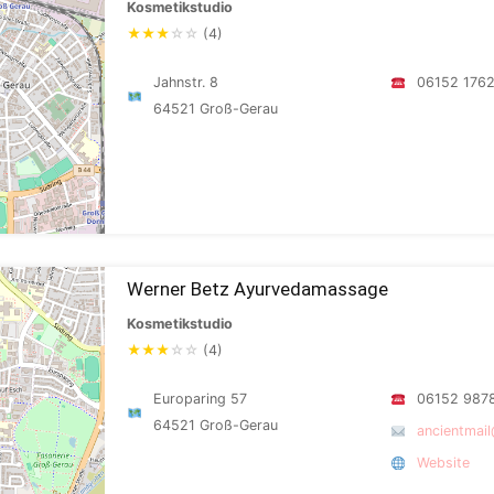
Kosmetikstudio
★
★
★
☆
☆
(4)
Jahnstr. 8
06152 176
64521 Groß-Gerau
Werner Betz Ayurvedamassage
Kosmetikstudio
★
★
★
☆
☆
(4)
Europaring 57
06152 987
64521 Groß-Gerau
ancientmail
Website