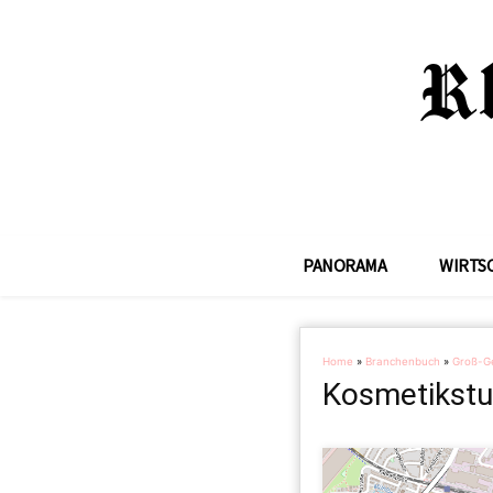
PANORAMA
WIRTS
Home
»
Branchenbuch
»
Groß-G
Kosmetikstu