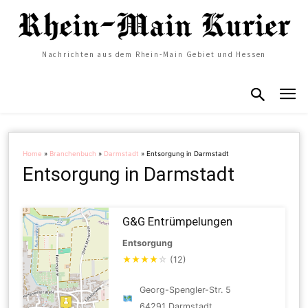
Nachrichten aus dem Rhein-Main Gebiet und Hessen
Home
»
Branchenbuch
»
Darmstadt
»
Entsorgung in Darmstadt
Entsorgung in Darmstadt
G&G Entrümpelungen
Entsorgung
★
★
★
★
☆
(12)
Georg-Spengler-Str. 5
64291 Darmstadt