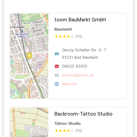
toom BauMarkt GmbH
Baumarkt
★
★
★
★
☆
(11)
Georg-Scheller-Str. 3- 7
61231 Bad Nauheim
06032 92910
service@toom.de
Website
Backroom-Tattoo Studio
Tattoo-Studio
★
★
★
★
☆
(11)