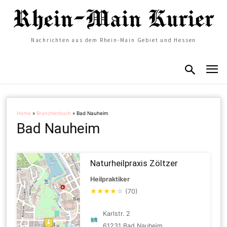
Nachrichten aus dem Rhein-Main Gebiet und Hessen
Home
»
Branchenbuch
»
Bad Nauheim
Bad Nauheim
Naturheilpraxis Zöltzer
Heilpraktiker
★
★
★
★
☆
(70)
Karlstr. 2
61231 Bad Nauheim