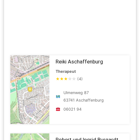
Reiki Aschaffenburg
Therapeut
★
★
★
☆
☆
(4)
Ulmenweg 87
63741 Aschaffenburg
06021 94
Robert und Ingrid Burgardt