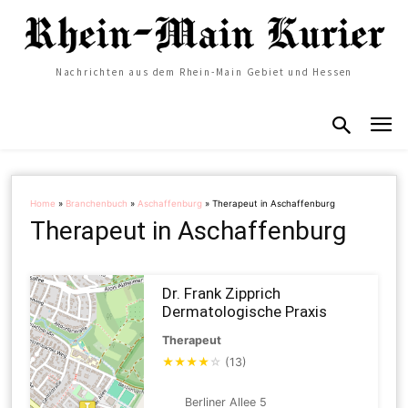
Nachrichten aus dem Rhein-Main Gebiet und Hessen
Home
»
Branchenbuch
»
Aschaffenburg
»
Therapeut in Aschaffenburg
Therapeut in Aschaffenburg
Dr. Frank Zipprich
Dermatologische Praxis
Therapeut
★
★
★
★
☆
(13)
Berliner Allee 5